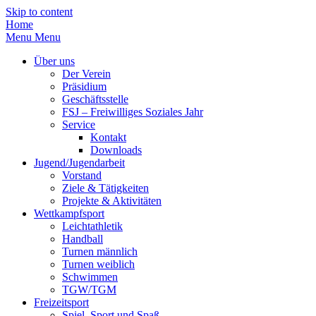
Skip to content
Home
Menu
Menu
Über uns
Der Verein
Präsidium
Geschäftsstelle
FSJ – Freiwilliges Soziales Jahr
Service
Kontakt
Downloads
Jugend/Jugendarbeit
Vorstand
Ziele & Tätigkeiten
Projekte & Aktivitäten
Wettkampfsport
Leichtathletik
Handball
Turnen männlich
Turnen weiblich
Schwimmen
TGW/TGM
Freizeitsport
Spiel, Sport und Spaß