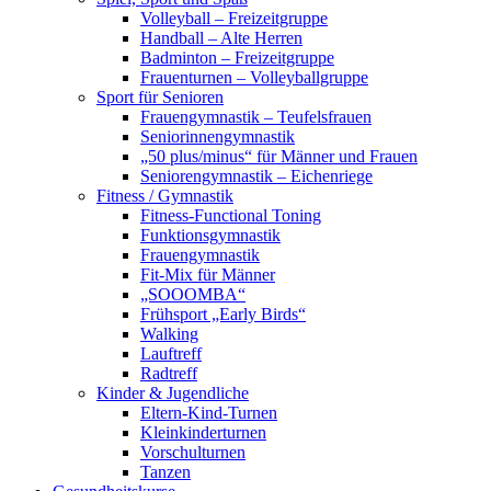
Volleyball – Freizeitgruppe
Handball – Alte Herren
Badminton – Freizeitgruppe
Frauenturnen – Volleyballgruppe
Sport für Senioren
Frauengymnastik – Teufelsfrauen
Seniorinnengymnastik
„50 plus/minus“ für Männer und Frauen
Seniorengymnastik – Eichenriege
Fitness / Gymnastik
Fitness-Functional Toning
Funktionsgymnastik
Frauengymnastik
Fit-Mix für Männer
„SOOOMBA“
Frühsport „Early Birds“
Walking
Lauftreff
Radtreff
Kinder & Jugendliche
Eltern-Kind-Turnen
Kleinkinderturnen
Vorschulturnen
Tanzen