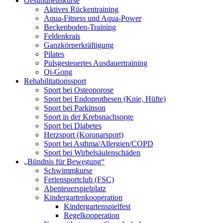
Gesundheitskurse
Aktives Rückentraining
Aqua-Fitness und Aqua-Power
Beckenboden-Training
Feldenkrais
Ganzkörperkräftigung
Pilates
Pulsgesteuertes Ausdauertraining
Qi-Gong
Rehabilitationssport
Sport bei Osteoporose
Sport bei Endoprothesen (Knie, Hüfte)
Sport bei Parkinson
Sport in der Krebsnachsorge
Sport bei Diabetes
Herzsport (Koronarsport)
Sport bei Asthma/Allergien/COPD
Sport bei Wirbelsäulenschäden
„Bündnis für Bewegung“
Schwimmkurse
Feriensportclub (FSC)
Abenteuerspielplatz
Kindergartenkooperation
Kindergartenspielfest
Regelkooperation