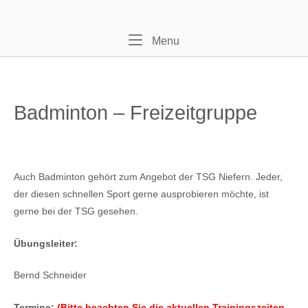
Skip
Home
to
content
Menu
Menu
Badminton – Freizeitgruppe
Auch Badminton gehört zum Angebot der TSG Niefern. Jeder,
der diesen schnellen Sport gerne ausprobieren möchte, ist
gerne bei der TSG gesehen.
Übungsleiter:
Bernd Schneider
Termine:
(Bitte beachten Sie die aktuellen Trainingszeiten